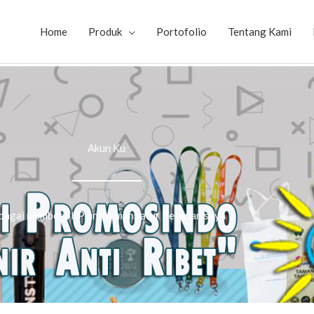
Home
Produk
Portofolio
Tentang Kami
Akun Ku
bagai member SKP untuk mengatur Pesanan saya