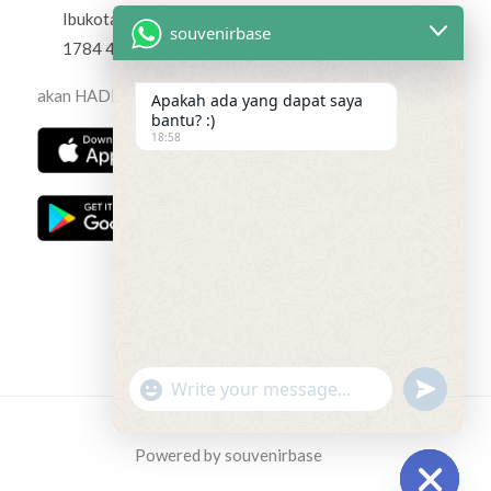
Ibukota Jakarta 13470 +62 813
souvenirbase
1784 4012
akan HADIR segera
Apakah ada yang dapat saya
bantu? :)
18:58
"+chaty_settings.lang.emoji_picker+"
undefined
WhatsApp
Message
Powered by souvenirbase