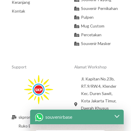
Keranjang
Souvenir Pernikahan
Kontak
Pulpen
Mug Custom
Percetakan
Souvenir Masker
Support
Alamat Workshop
Jl. Kapitan No.23b,
RT.9/RW.4, Klender
Kec. Duren Sawit,
Kota Jakarta Timur,
Daerah Khusus
Ibukota Jakarta
souvenirbase
skpromosindo@gmail.com
13470 +62 813 1784
Ruko Exclusive
4012