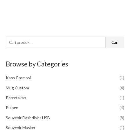
P
Cari
e
n
Browse by Categories
c
a
Kaos Promosi
(1)
r
i
Mug Custom
(4)
a
Percetakan
(1)
n
Pulpen
(4)
u
Souvenir Flashdisk / USB
(8)
n
t
Souvenir Masker
(1)