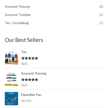
u
Souvenir Payung
(8)
k
Souvenir Tumbler
(6)
:
Tas / Goodiebag
(5)
Our Best Sellers
Tas
Dinilai
5.00
Rp
0
dari 5
Souvenir Payung
Dinilai
5.00
Rp
0
dari 5
Flashdisk Pen
Rp
150