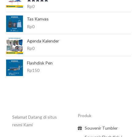
Dinilai
5.00
Rp
0
dari 5
Tas Kanvas
Rp
0
Agenda Kalender
Rp
0
Flashdisk Pen
Rp
150
Produk
Selamat Datang di situs
resmi Kami
Souvenir Tumbler