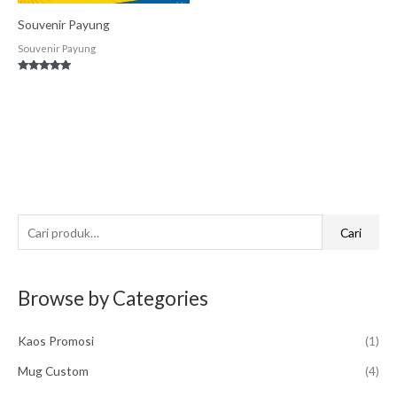
Souvenir Payung
Souvenir Payung
Dinilai
5.00
dari 5
P
Cari
e
n
Browse by Categories
c
a
Kaos Promosi
(1)
r
i
Mug Custom
(4)
a