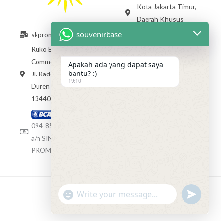
Kota Jakarta Timur,
Daerah Khusus
Ibukota Jakarta
souvenirbase
skpromosindo@gmail.com
13470 +62 813 1784
Ruko Exclusive
4012
Commercial Raden Inten,
Apakah ada yang dapat saya
bantu? :)
Jl. Raden Inten II No.80,
akan HADIR segera
19:10
Duren Sawit DKI Jakarta
13440
Rekening BCA
094-8589403
a/n SINAR KREASI
PROMOSINDO
"+chaty_settings.lang.emoji_picker+"
undefined
WhatsApp
Copyright © 2020 souvenirbase
Message