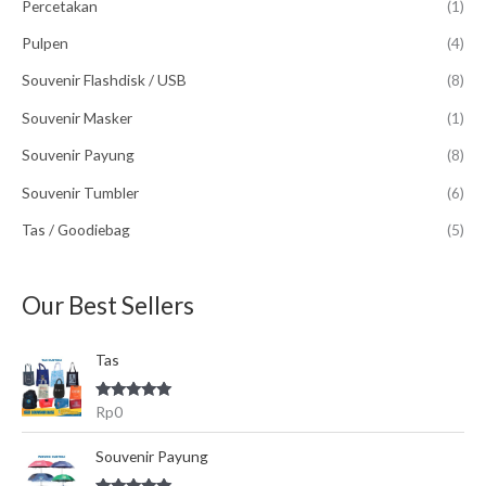
Percetakan
(1)
n
Pulpen
(4)
u
Souvenir Flashdisk / USB
(8)
n
t
Souvenir Masker
(1)
u
Souvenir Payung
(8)
k
Souvenir Tumbler
(6)
:
Tas / Goodiebag
(5)
Our Best Sellers
Tas
Dinilai
5.00
Rp
0
dari 5
Souvenir Payung