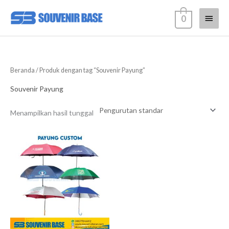
Lewati
Menu
0
ke
konten
Utam
Beranda
/ Produk dengan tag “Souvenir Payung”
Souvenir Payung
Menampilkan hasil tunggal