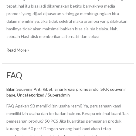
tepat. hal itu bisa jadi dikarenakan begitu banyaknya media
promosi yang dijual dipasaran sehingga membingungkan kita
dalam memilihnya. Jika tidak selektif maka promosi yang dilakukan
hasilnya tidak akan maksimal bahkan bisa sia-sia belaka. Nah,
sebuah Flashdisk memberikan alternatif dan solusi
Read More »
FAQ
FAQ
Bikin Souvenir Anti Ribet
,
sinar kreasi promosindo
,
SKP
,
souvenir
base
,
Uncategorized
/
Superadmin
FAQ Apakah SB memiliki izin usaha resmi? Ya, perusahaan kami
memiliki izin usaha dan berbadan hukum. Berapa minimal kuantitas
pemesanan produk? 50 PCS Jika kuantitas pemesanan produk
kurang dari 50 pcs? Dengan senang hati kami akan tetap