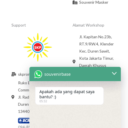
Souvenir Masker
Support
Alamat Workshop
Jl. Kapitan No.23b,
RT.9/RW.4, Klender
Kec. Duren Sawit,
Kota Jakarta Timur,
Daerah Khusus
Ibukota Jakarta
souvenirbase
skpromosindo@gmail.com
13470 +62 813 1784
Ruko Exclusive
4012
Commercial Raden Inten,
Apakah ada yang dapat saya
bantu? :)
Jl. Raden Inten II No.80,
akan HADIR segera
05:32
Duren Sawit DKI Jakarta
13440
Rekening BCA
094-8589403