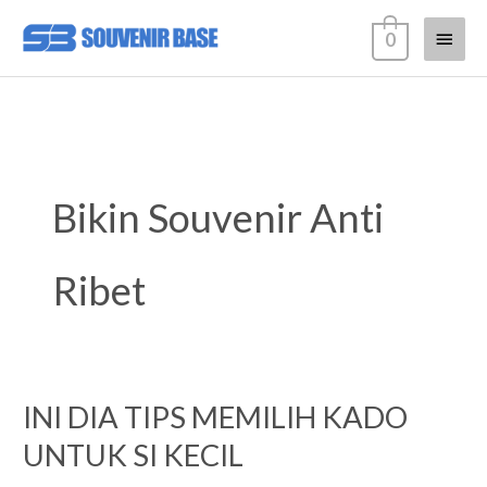
Lewati
Menu
0
ke
konten
Utam
Bikin Souvenir Anti
Ribet
INI DIA TIPS MEMILIH KADO
INI
DIA
UNTUK SI KECIL
TIPS