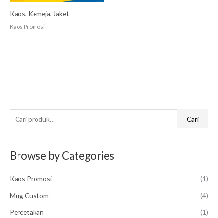
Kaos, Kemeja, Jaket
Kaos Promosi
P
Cari
e
n
Browse by Categories
c
a
Kaos Promosi
(1)
r
i
Mug Custom
(4)
a
Percetakan
(1)