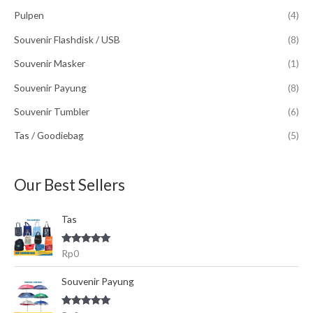
n
Pulpen
(4)
u
Souvenir Flashdisk / USB
(8)
n
t
Souvenir Masker
(1)
u
Souvenir Payung
(8)
k
Souvenir Tumbler
(6)
:
Tas / Goodiebag
(5)
Our Best Sellers
Tas
Dinilai
5.00
Rp
0
dari 5
Souvenir Payung