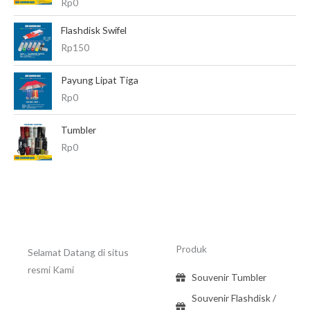
Dinilai
5.00
Rp
0
dari 5
Flashdisk Swifel
Rp
150
Payung Lipat Tiga
Rp
0
Tumbler
Rp
0
Produk
Selamat Datang di situs
resmi Kami
Souvenir Tumbler
Souvenir Flashdisk /