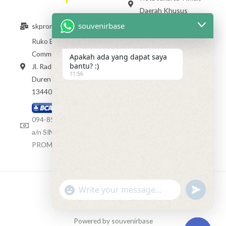
Daerah Khusus
Ibukota Jakarta
souvenirbase
skpromosindo@gmail.com
13470 +62 813 1784
Ruko Exclusive
4012
Commercial Raden Inten,
Apakah ada yang dapat saya
bantu? :)
Jl. Raden Inten II No.80,
akan HADIR segera
11:56
Duren Sawit DKI Jakarta
13440
Rekening BCA
094-8589403
a/n SINAR KREASI
PROMOSINDO
"+chaty_settings.lang.emoji_picker+"
undefined
WhatsApp
Copyright © 2020 souvenirbase
Message
Powered by souvenirbase