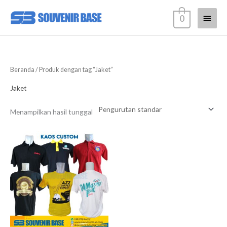
Lewati
Menu
0
ke
konten
Utam
Beranda
/ Produk dengan tag “Jaket”
Jaket
Menampilkan hasil tunggal