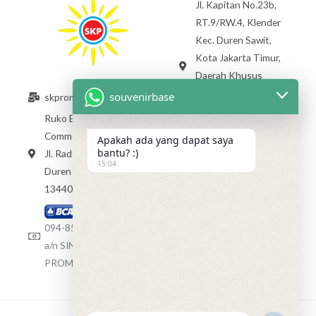
Jl. Kapitan No.23b,
RT.9/RW.4, Klender
Kec. Duren Sawit,
Kota Jakarta Timur,
Daerah Khusus
Ibukota Jakarta
souvenirbase
skpromosindo@gmail.com
13470 +62 813 1784
Ruko Exclusive
4012
Commercial Raden Inten,
Apakah ada yang dapat saya
bantu? :)
Jl. Raden Inten II No.80,
akan HADIR segera
15:04
Duren Sawit DKI Jakarta
13440
Rekening BCA
094-8589403
a/n SINAR KREASI
PROMOSINDO